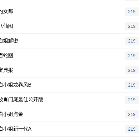
豹女郎
219
八仙图
219
白姐解密
219
百蛇图
219
宝典报
219
白小姐龙卷风B
219
波肖门尾最佳公开版
219
白小姐点金
219
白小姐新一代A
219