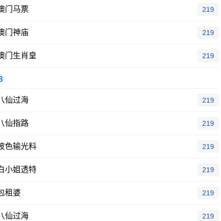
澳门马票
219
澳门神庙
219
澳门生肖皇
219
B
八仙过海
219
八仙指路
219
波色输光料
219
白小姐透特
219
包租婆
219
八仙过海
219